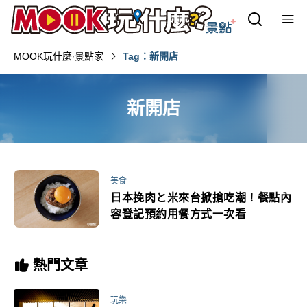
MOOK玩什麼‧景點家
Tag：新開店
新開店
美食
日本挽肉と米來台掀搶吃潮！餐點內
容登記預約用餐方式一次看
熱門文章
玩樂