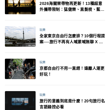
2026海關禁帶物再更新！13種超意
外攜帶限制：猛健樂、直髮梳、藍牙
耳機、暖暖包都有事！最高還罰百
萬！注意事項一次看！
玩樂
全家東京自由行怎麼排？10個行程提
案──旅行不再有人喊累喊無聊 X 爸
媽小孩都能找到喜歡的好玩法！
玩樂
京都自由行不用一直趕！遠離人潮更
好玩！
玩樂
旅行的意義到底是什麼！20句旅行名
言語錄控必看