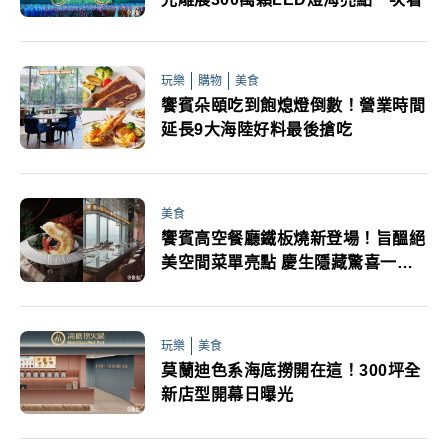
玩樂
購物
美食
饗賓朵頤吃到飽熄燈倒數！營業時間
延長9大海陸好料最後搶吃
美食
饗賓高空餐廳鐵板燒新登場！旨醞絕
美空間菜單亮點 慶生隱藏驚喜一次
看
玩樂
美食
莫蘭迪色系海底撈開在這！300坪全
新店型開幕日曝光