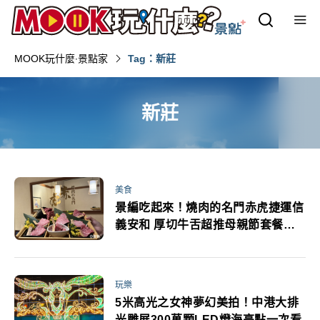
MOOK玩什麼‧景點家
Tag：新莊
新莊
美食
景編吃起來！燒肉的名門赤虎捷運信
義安和 厚切牛舌超推母親節套餐個
人午餐超值推薦
玩樂
5米高光之女神夢幻美拍！中港大排
光雕展300萬顆LED燈海亮點一次看