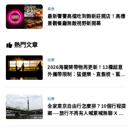
美食
最新饗饗高檔吃到飽新莊開店！高樓
景觀餐廳無敵視野新開幕
熱門文章
玩樂
2026海關禁帶物再更新！13種超意
外攜帶限制：猛健樂、直髮梳、藍牙
耳機、暖暖包都有事！最高還罰百
萬！注意事項一次看！
玩樂
全家東京自由行怎麼排？10個行程提
案──旅行不再有人喊累喊無聊 X 爸
媽小孩都能找到喜歡的好玩法！