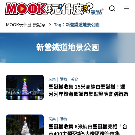
MOOK玩什麼‧景點家
Tag：新營鐵道地景公園
新營鐵道地景公園
玩樂
購物
美食
聖誕樹收集 15米高純白聖誕樹！運
河河岸燈海聖誕市集點燈晚會別錯過
玩樂
購物
聖誕樹收集 8米純白聖誕樹亮相！台
南400主題聖誕5大燈區燈海市集必