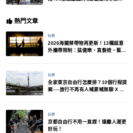
打卡
熱門文章
玩樂
2026海關禁帶物再更新！13種超意
外攜帶限制：猛健樂、直髮梳、藍牙
耳機、暖暖包都有事！最高還罰百
萬！注意事項一次看！
玩樂
全家東京自由行怎麼排？10個行程提
案──旅行不再有人喊累喊無聊 X 爸
媽小孩都能找到喜歡的好玩法！
玩樂
京都自由行不用一直趕！遠離人潮更
好玩！