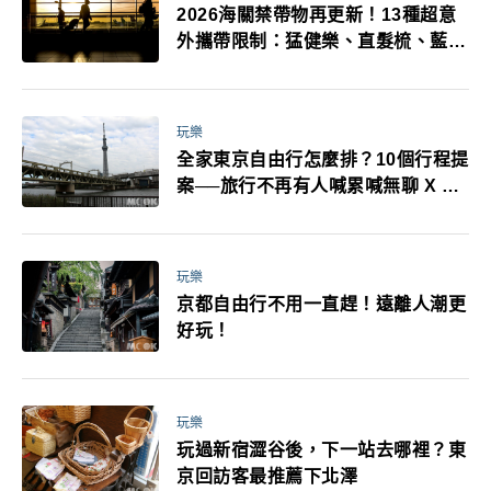
2026海關禁帶物再更新！13種超意
外攜帶限制：猛健樂、直髮梳、藍牙
耳機、暖暖包都有事！最高還罰百
萬！注意事項一次看！
玩樂
全家東京自由行怎麼排？10個行程提
案──旅行不再有人喊累喊無聊 X 爸
媽小孩都能找到喜歡的好玩法！
玩樂
京都自由行不用一直趕！遠離人潮更
好玩！
玩樂
玩過新宿澀谷後，下一站去哪裡？東
京回訪客最推薦下北澤