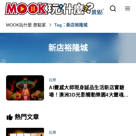
MOOK玩什麼‧景點家
Tag：新店裕隆城
新店裕隆城
玩樂
AI靈感大師現身誠品生活新店實驗
場！澳洲3D光影觸動樂園4大靈魂角
色療癒互動體驗
熱門文章
玩樂