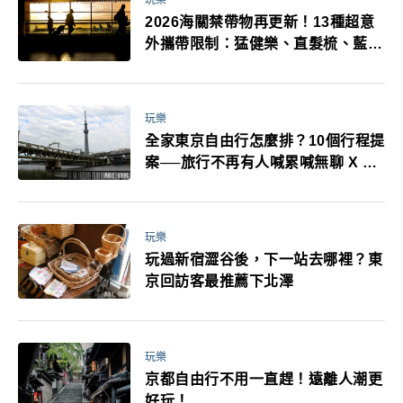
2026海關禁帶物再更新！13種超意
外攜帶限制：猛健樂、直髮梳、藍牙
耳機、暖暖包都有事！最高還罰百
萬！注意事項一次看！
玩樂
全家東京自由行怎麼排？10個行程提
案──旅行不再有人喊累喊無聊 X 爸
媽小孩都能找到喜歡的好玩法！
玩樂
玩過新宿澀谷後，下一站去哪裡？東
京回訪客最推薦下北澤
玩樂
京都自由行不用一直趕！遠離人潮更
好玩！