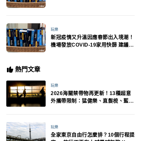
恐怕更嚴重
玩樂
新冠疫情又升溫因應春節出入境潮！
機場發放COVID-19家用快篩 建議接
種新冠XBB疫苗
熱門文章
玩樂
2026海關禁帶物再更新！13種超意
外攜帶限制：猛健樂、直髮梳、藍牙
耳機、暖暖包都有事！最高還罰百
萬！注意事項一次看！
玩樂
全家東京自由行怎麼排？10個行程提