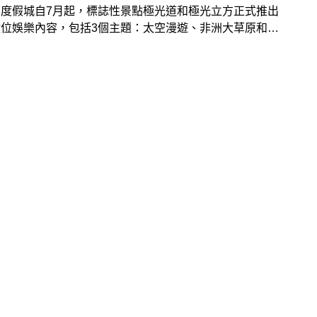
柏度假城自7月起，標誌性景點極光道和極光立方正式推出
數位娛樂內容，包括3個主題：太空漫遊、非洲大草原和水
，帶來宏偉的沉浸式視覺效果，更多場次資訊往下看！