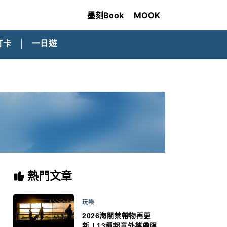
墨刻Book
MOOK
打卡
一日遊
熱門文章
玩樂
2026海關禁帶物再更
新！13種超意外攜帶限