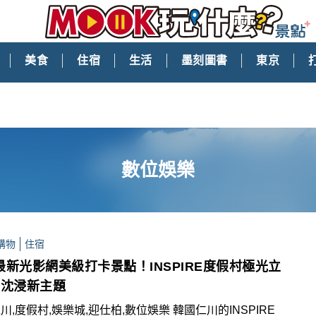
美食
住宿
生活
墨刻圖書
東京
數位娛樂
購物
住宿
最新光影網美級打卡景點！INSPIRE度假村極光立
大沈浸新主題
川,度假村,娛樂城,迎仕柏,數位娛樂 韓國仁川的INSPIRE