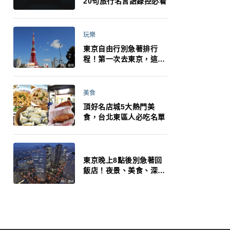
20句旅行名言語錄控必看
玩樂
東京自由行別急著排行
程！第一次去東京，這10
件事更重要
美食
頂好名店城5大熱門美
食，台北東區人必吃名單
東京晚上8點後別急著回
飯店！夜景、美食、深夜
玩法一次整理，東京人的
夜生活才正要開始