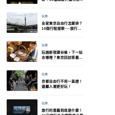
制：猛健樂、直髮梳、藍
牙耳機、暖暖包都有事！
最高還罰百萬！注意事項
玩樂
一次看！
全家東京自由行怎麼排？
10個行程提案──旅行不
再有人喊累喊無聊 X 爸媽
小孩都能找到喜歡的好玩
法！
玩樂
玩過新宿澀谷後，下一站
去哪裡？東京回訪客最推
薦下北澤
玩樂
京都自由行不用一直趕！
遠離人潮更好玩！
玩樂
旅行的意義到底是什麼！