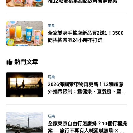
推12款蜜桃系甜點飲料嘗鮮優惠
美食
全家變身手搖店新品買2送1！3500
間搖搖茶吧24小時不打烊
熱門文章
玩樂
2026海關禁帶物再更新！13種超意
外攜帶限制：猛健樂、直髮梳、藍牙
耳機、暖暖包都有事！最高還罰百
萬！注意事項一次看！
玩樂
全家東京自由行怎麼排？10個行程提
案──旅行不再有人喊累喊無聊 X 爸