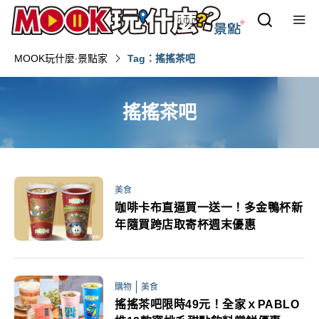
MOOK玩什麼‧景點家
Tag：搖搖茶吧
搖搖茶吧
美食
咖啡卡布直逼買一送一！多金鴨杯新
年隨買跨店取寄杯週末優惠
購物
美食
搖搖茶吧限時49元！全家ｘPABLO