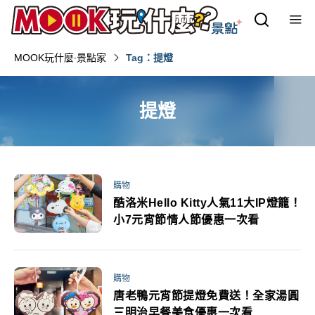
MOOK玩什麼‧景點家
Tag：提燈
提燈
購物
酷洛米Hello Kitty人氣11大IP燈籠！
小7元宵節情人節優惠一次看
購物
唐老鴨元宵節提燈免費送！全家湯圓
三明治早餐美食優惠一次看