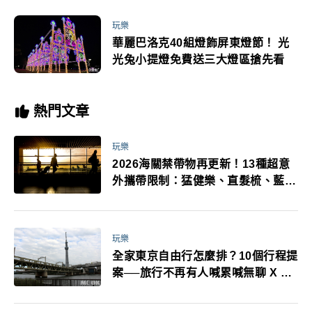
玩樂
華麗巴洛克40組燈飾屏東燈節！ 光
光兔小提燈免費送三大燈區搶先看
熱門文章
玩樂
2026海關禁帶物再更新！13種超意
外攜帶限制：猛健樂、直髮梳、藍牙
耳機、暖暖包都有事！最高還罰百
萬！注意事項一次看！
玩樂
全家東京自由行怎麼排？10個行程提
案──旅行不再有人喊累喊無聊 X 爸
媽小孩都能找到喜歡的好玩法！