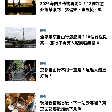
2026海關禁帶物再更新！13種超意
外攜帶限制：猛健樂、直髮梳、藍牙
耳機、暖暖包都有事！最高還罰百
萬！注意事項一次看！
玩樂
全家東京自由行怎麼排？10個行程提
案──旅行不再有人喊累喊無聊 X 爸
媽小孩都能找到喜歡的好玩法！
玩樂
京都自由行不用一直趕！遠離人潮更
好玩！
玩樂
玩過新宿澀谷後，下一站去哪裡？東
京回訪客最推薦下北澤