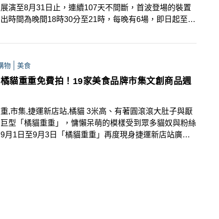
展演至8月31日止，連續107天不間斷，首波登場的裝置
出時間為晚間18時30分至21時，每晚有6場，即日起至6
日間周末假期及端午連假的晚間19時，還有「優人神鼓青
」帶來人水共舞演出。6月22日起則會推出地景水舞，以
結合巨型水上地景裝置，讓來訪遊客大飽眼福。
購物
美食
高橘貓重重免費拍！19家美食品牌市集文創商品週
重,市集,捷運新店站,橘貓 3米高、有著圓滾滾大肚子與厭
的巨型「橘貓重重」，慵懶呆萌的模樣受到眾多貓奴與粉絲
9月1日至9月3日「橘貓重重」再度現身捷運新店站廣
活動期間不僅能免費與橘貓重重拍照打卡，現場還有各式美
創設計與手作等19家品牌攤商超好逛！