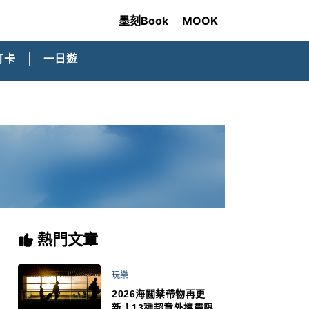
墨刻Book
MOOK
打卡
一日遊
熱門文章
玩樂
2026海關禁帶物再更
新！13種超意外攜帶限