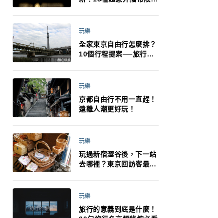
制：猛健樂、直髮梳、藍
牙耳機、暖暖包都有事！
最高還罰百萬！注意事項
玩樂
一次看！
全家東京自由行怎麼排？
10個行程提案──旅行不
再有人喊累喊無聊 X 爸媽
小孩都能找到喜歡的好玩
法！
玩樂
京都自由行不用一直趕！
遠離人潮更好玩！
玩樂
玩過新宿澀谷後，下一站
去哪裡？東京回訪客最推
薦下北澤
玩樂
旅行的意義到底是什麼！