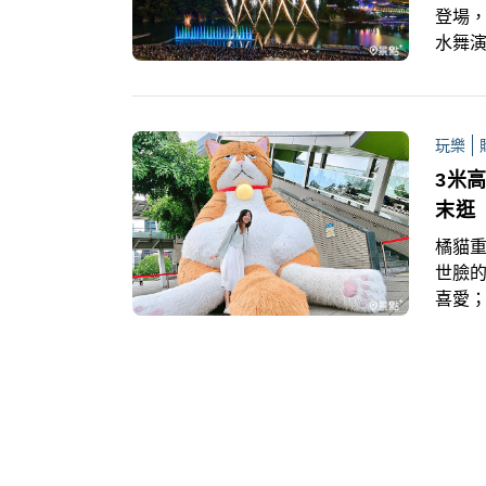
登場，
水舞演
月16
年優人
水舞
玩樂
3米
末逛
橘貓重
世臉
喜愛；
場，
食、文