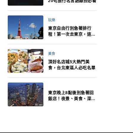
20句旅行名言語錄控必看
玩樂
東京自由行別急著排行
程！第一次去東京，這10
件事更重要
美食
頂好名店城5大熱門美
食，台北東區人必吃名單
東京晚上8點後別急著回
飯店！夜景、美食、深夜
玩法一次整理，東京人的
夜生活才正要開始