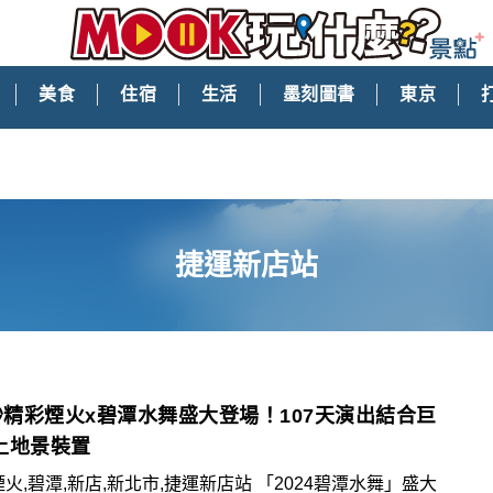
美食
住宿
生活
墨刻圖書
東京
捷運新店站
0秒精彩煙火x碧潭水舞盛大登場！107天演出結合巨
上地景裝置
煙火,碧潭,新店,新北市,捷運新店站 「2024碧潭水舞」盛大