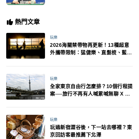
熱門文章
玩樂
2026海關禁帶物再更新！13種超意
外攜帶限制：猛健樂、直髮梳、藍牙
耳機、暖暖包都有事！最高還罰百
萬！注意事項一次看！
玩樂
全家東京自由行怎麼排？10個行程提
案──旅行不再有人喊累喊無聊 X 爸
媽小孩都能找到喜歡的好玩法！
玩樂
玩過新宿澀谷後，下一站去哪裡？東
京回訪客最推薦下北澤