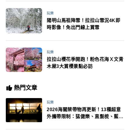
玩樂
陽明山馬祖降雪！拉拉山雪況4K即
時影像！免出門線上賞雪
玩樂
拉拉山櫻花季開跑！粉色花海Ｘ文青
木屋3大賞櫻景點必訪
熱門文章
玩樂
2026海關禁帶物再更新！13種超意
外攜帶限制：猛健樂、直髮梳、藍牙
耳機、暖暖包都有事！最高還罰百