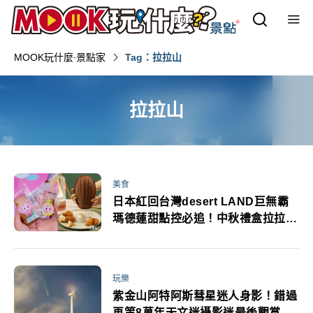
MOOK玩什麼‧景點家
Tag：拉拉山
拉拉山
美食
日本紅回台灣desert LAND巨無霸
瑪德蓮甜點控必追！中秋禮盒拉拉山
水蜜桃費南雪開賣
玩樂
紫金山阿特阿斯彗星迷人身影！錯過
再等8萬年天文迷攝影迷最後觀賞機