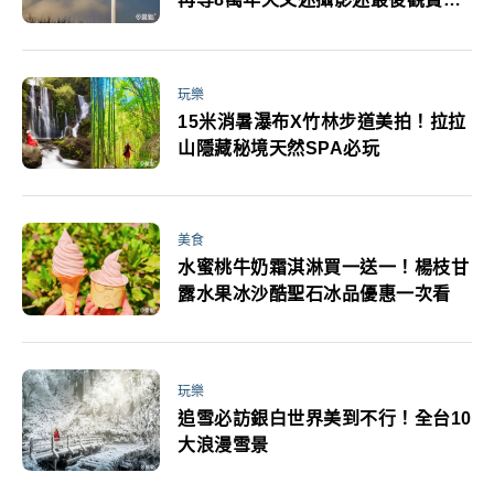
會
玩樂
15米消暑瀑布X竹林步道美拍！拉拉
山隱藏秘境天然SPA必玩
美食
水蜜桃牛奶霜淇淋買一送一！楊枝甘
露水果冰沙酷聖石冰品優惠一次看
玩樂
追雪必訪銀白世界美到不行！全台10
大浪漫雪景