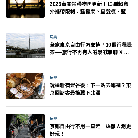
2026海關禁帶物再更新！13種超意
外攜帶限制：猛健樂、直髮梳、藍牙
耳機、暖暖包都有事！最高還罰百
萬！注意事項一次看！
玩樂
全家東京自由行怎麼排？10個行程提
案──旅行不再有人喊累喊無聊 X 爸
媽小孩都能找到喜歡的好玩法！
玩樂
玩過新宿澀谷後，下一站去哪裡？東
京回訪客最推薦下北澤
玩樂
京都自由行不用一直趕！遠離人潮更
好玩！