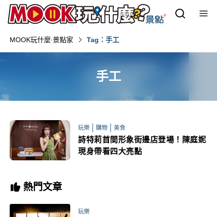
MOOK玩什麼‧景點家
Tag：手工
手工
玩樂
購物
美食
詩特莉首間形象街邊店登場！陳庭妮
現身帶看四大亮點
熱門文章
玩樂