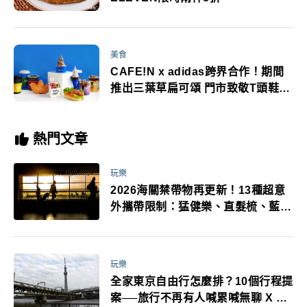
美食
CAFE!N x adidas跨界合作！期間
推出三葉草扁可頌 門市致敬T頭鞋掀
復古風
熱門文章
玩樂
2026海關禁帶物再更新！13種超意
外攜帶限制：猛健樂、直髮梳、藍牙
耳機、暖暖包都有事！最高還罰百
萬！注意事項一次看！
玩樂
全家東京自由行怎麼排？10個行程提
案──旅行不再有人喊累喊無聊 X 爸