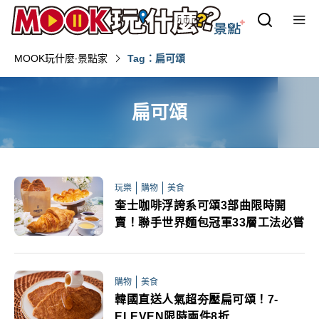
MOOK玩什麼‧景點家
Tag：扁可頌
扁可頌
玩樂
購物
美食
奎士咖啡浮誇系可頌3部曲限時開
賣！聯手世界麵包冠軍33層工法必嘗
購物
美食
韓國直送人氣超夯壓扁可頌！7-
ELEVEN限時兩件8折