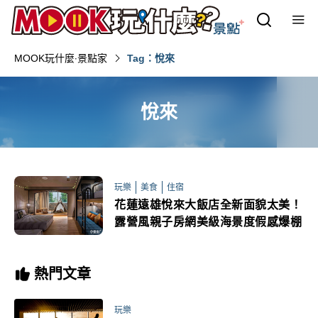
MOOK玩什麼‧景點家
Tag：悅來
悅來
玩樂
美食
住宿
花蓮遠雄悅來大飯店全新面貌太美！
露營風親子房網美級海景度假感爆棚
熱門文章
玩樂