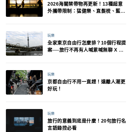
2026海關禁帶物再更新！13種超意
外攜帶限制：猛健樂、直髮梳、藍牙
耳機、暖暖包都有事！最高還罰百
萬！注意事項一次看！
玩樂
全家東京自由行怎麼排？10個行程提
案──旅行不再有人喊累喊無聊 X 爸
媽小孩都能找到喜歡的好玩法！
玩樂
京都自由行不用一直趕！遠離人潮更
好玩！
玩樂
旅行的意義到底是什麼！20句旅行名
言語錄控必看