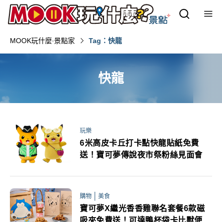
MOOK玩什麼‧景點家
Tag：快龍
快龍
玩樂
6米高皮卡丘打卡點快龍貼紙免費
送！寶可夢傳說夜市祭粉絲見面會
購物
美食
寶可夢X繼光香香雞聯名套餐6款磁
吸夾免費送！可達鴨杯袋卡比獸便當