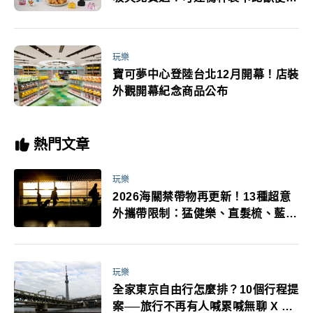
袋加價購一次收
玩樂
寶可夢中心登陸台北12月開幕！店裝
外觀開幕紀念商品公布
熱門文章
玩樂
2026海關禁帶物再更新！13種超意
外攜帶限制：猛健樂、直髮梳、藍牙
耳機、暖暖包都有事！最高還罰百
萬！注意事項一次看！
玩樂
全家東京自由行怎麼排？10個行程提
案──旅行不再有人喊累喊無聊 X 爸