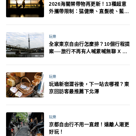
2026海關禁帶物再更新！13種超意
外攜帶限制：猛健樂、直髮梳、藍牙
耳機、暖暖包都有事！最高還罰百
萬！注意事項一次看！
玩樂
全家東京自由行怎麼排？10個行程提
案──旅行不再有人喊累喊無聊 X 爸
媽小孩都能找到喜歡的好玩法！
玩樂
玩過新宿澀谷後，下一站去哪裡？東
京回訪客最推薦下北澤
玩樂
京都自由行不用一直趕！遠離人潮更
好玩！