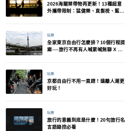
2026海關禁帶物再更新！13種超意
外攜帶限制：猛健樂、直髮梳、藍牙
耳機、暖暖包都有事！最高還罰百
萬！注意事項一次看！
玩樂
全家東京自由行怎麼排？10個行程提
案──旅行不再有人喊累喊無聊 X 爸
媽小孩都能找到喜歡的好玩法！
玩樂
京都自由行不用一直趕！遠離人潮更
好玩！
玩樂
旅行的意義到底是什麼！20句旅行名
言語錄控必看