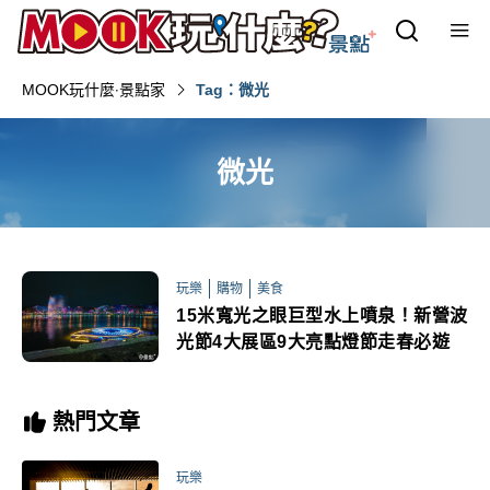
MOOK玩什麼‧景點家
Tag：微光
微光
玩樂
購物
美食
15米寬光之眼巨型水上噴泉！新營波
光節4大展區9大亮點燈節走春必遊
熱門文章
玩樂