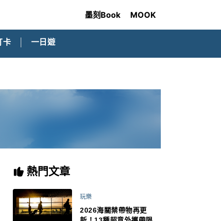
墨刻Book
MOOK
打卡
一日遊
熱門文章
玩樂
2026海關禁帶物再更
新！13種超意外攜帶限