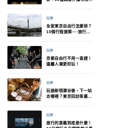
制：猛健樂、直髮梳、藍
牙耳機、暖暖包都有事！
最高還罰百萬！注意事項
玩樂
一次看！
全家東京自由行怎麼排？
10個行程提案──旅行不
再有人喊累喊無聊 X 爸媽
小孩都能找到喜歡的好玩
法！
玩樂
京都自由行不用一直趕！
遠離人潮更好玩！
玩樂
玩過新宿澀谷後，下一站
去哪裡？東京回訪客最推
薦下北澤
玩樂
旅行的意義到底是什麼！