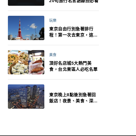
20句旅行名言語錄控必看
玩樂
東京自由行別急著排行
程！第一次去東京，這10
件事更重要
美食
頂好名店城5大熱門美
食，台北東區人必吃名單
東京晚上8點後別急著回
飯店！夜景、美食、深夜
玩法一次整理，東京人的
夜生活才正要開始