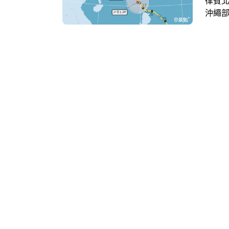
律賓北
沖繩
方，
級的
今晚