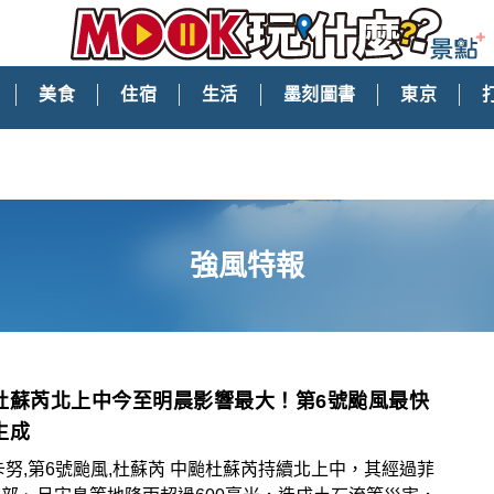
美食
住宿
生活
墨刻圖書
東京
強風特報
杜蘇芮北上中今至明晨影響最大！第6號颱風最快
生成
6號颱風,杜蘇芮 中颱杜蘇芮持續北上中，其經過菲