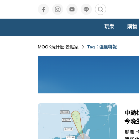
玩樂
購物
MOOK玩什麼‧景點家
Tag：強風特報
中颱
今晚
颱風,卡努,第