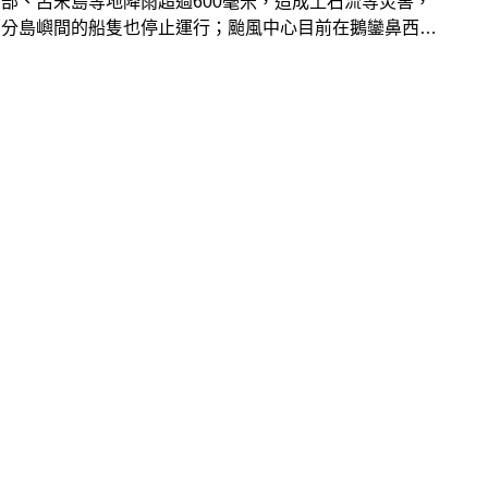
部、呂宋島等地降雨超過600毫米，造成土石流等災害，
部分島嶼間的船隻也停止運行；颱風中心目前在鵝鑾鼻西南
以北北西的方向行進，花東與南部山區要特別注意大豪雨等
降雨；此外，備受關注的第6號颱風「卡努」最快也可能在
生成。