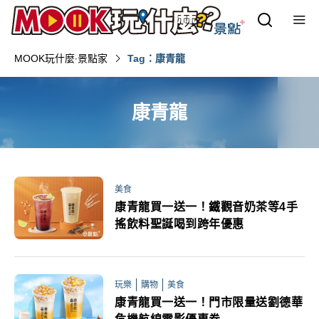
MOOK玩什麼‧景點家
Tag：康青龍
康青龍
美食
康青龍買一送一！鐵觀音奶茶等4手
搖飲料聖誕喝到跨年優惠
玩樂
購物
美食
康青龍買一送一！門市限量送劉德華