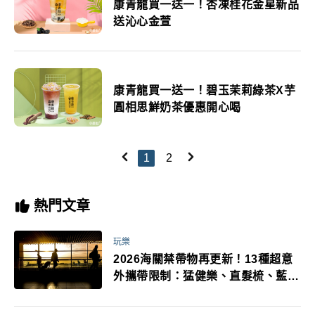
康青龍買一送一！杏凍桂花金星新品
送沁心金萱
康青龍買一送一！碧玉茉莉綠茶X芋
圓相思鮮奶茶優惠開心喝
1
2
熱門文章
玩樂
2026海關禁帶物再更新！13種超意
外攜帶限制：猛健樂、直髮梳、藍牙
耳機、暖暖包都有事！最高還罰百
萬！注意事項一次看！