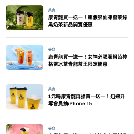
美食
康青龍買一送一！連假狠仙凍蜜茉綠
黑奶茶新品開賣優惠
美食
康青龍買一送一！女神必喝胭粉芭檸
格雷冰茶青龍茶王限定優惠
美食
1元喝康青龍再搶買一送一！迅速升
等會員抽iPhone 15
美食