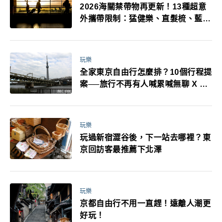
2026海關禁帶物再更新！13種超意
外攜帶限制：猛健樂、直髮梳、藍牙
耳機、暖暖包都有事！最高還罰百
萬！注意事項一次看！
玩樂
全家東京自由行怎麼排？10個行程提
案──旅行不再有人喊累喊無聊 X 爸
媽小孩都能找到喜歡的好玩法！
玩樂
玩過新宿澀谷後，下一站去哪裡？東
京回訪客最推薦下北澤
玩樂
京都自由行不用一直趕！遠離人潮更
好玩！