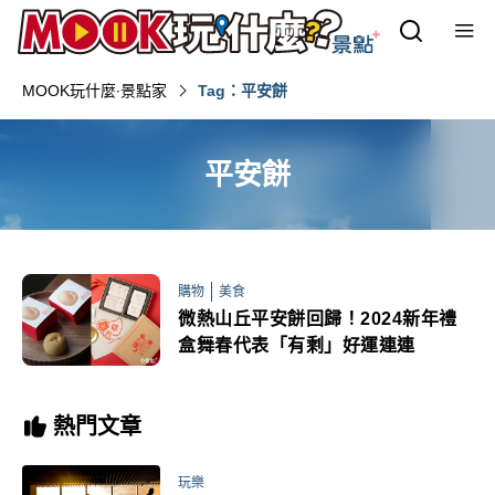
MOOK玩什麼‧景點家
Tag：平安餅
平安餅
購物
美食
微熱山丘平安餅回歸！2024新年禮
盒舞春代表「有剩」好運連連
熱門文章
玩樂