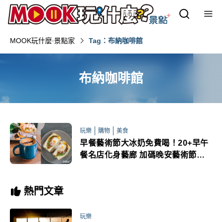
MOOK玩什麼‧景點家
Tag：布納咖啡館
布納咖啡館
玩樂
購物
美食
早餐藝術節大冰奶免費喝！20+早午
餐名店化身藝廊 加碼晚安藝術節跑
bar玩AR
熱門文章
玩樂