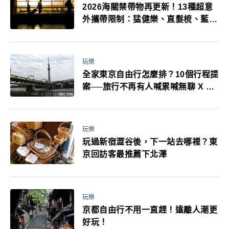
2026海關禁帶物再更新！13種超意
外攜帶限制：猛健樂、直髮梳、藍牙
耳機、暖暖包都有事！最高還罰百
萬！注意事項一次看！
玩樂
全家東京自由行怎麼排？10個行程提
案──旅行不再有人喊累喊無聊 X 爸
媽小孩都能找到喜歡的好玩法！
玩樂
玩過新宿澀谷後，下一站去哪裡？東
京回訪客最推薦下北澤
玩樂
京都自由行不用一直趕！遠離人潮更
好玩！