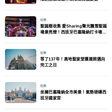
玩樂
聖誕樹收集 愛Sharing聲光飄雪聖誕
場景亮燈！西班牙巴塞隆納打卡場景
美照必拍
玩樂
等了137年！高地聖家堂獲建照邁向
完工之日
玩樂
坐擁巴塞隆納全市美景！氣勢磅礡西
班牙國家宮