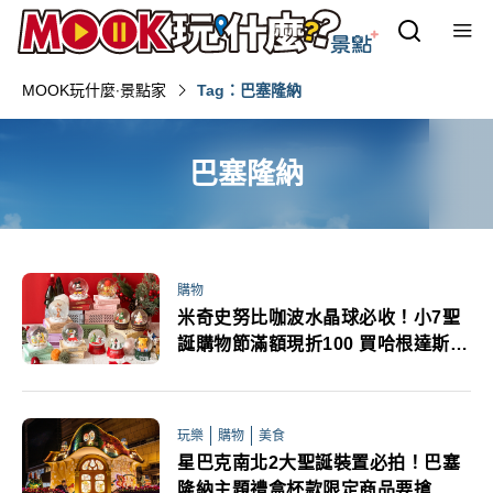
MOOK玩什麼‧景點家
Tag：巴塞隆納
巴塞隆納
購物
米奇史努比咖波水晶球必收！小7聖
誕購物節滿額現折100 買哈根達斯再
送旋轉木馬音樂盒
玩樂
購物
美食
星巴克南北2大聖誕裝置必拍！巴塞
隆納主題禮盒杯款限定商品要搶