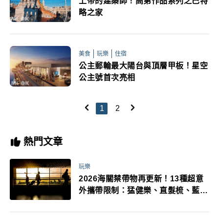
上帝的建築師！高第作品系列之巴特
略之家
美食
玩樂
住宿
公主郵輪最大陽台與頂層甲板！星空
公主號首次亮相
1
2
熱門文章
玩樂
2026海關禁帶物再更新！13種超意
外攜帶限制：猛健樂、直髮梳、藍牙
耳機、暖暖包都有事！最高還罰百
萬！注意事項一次看！