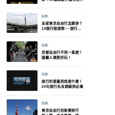
制：猛健樂、直髮梳、藍
牙耳機、暖暖包都有事！
最高還罰百萬！注意事項
玩樂
一次看！
全家東京自由行怎麼排？
10個行程提案──旅行不
再有人喊累喊無聊 X 爸媽
小孩都能找到喜歡的好玩
法！
玩樂
京都自由行不用一直趕！
遠離人潮更好玩！
玩樂
旅行的意義到底是什麼！
20句旅行名言語錄控必看
玩樂
東京自由行別急著排行