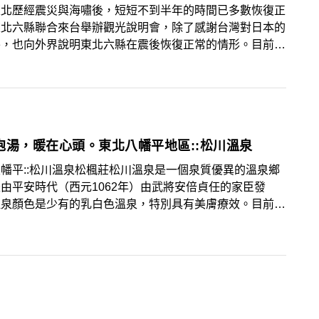
東北歷經震災與海嘯後，短短不到半年的時間已多數恢復正
東北六縣聯合來台舉辦觀光說明會，除了感謝台灣對日本的
外，也向外界說明東北六縣在震後恢復正常的情形。目前日
核電廠附近仍設有禁止進入的區域，其餘地區皆是正常生活
況，東北每年夏季舉行的祭典全數照常舉行，面對緊接著來
天賞楓旺季，長榮航空也預定在10月30日恢復台北－仙
定期航班。
泡湯，暖在心頭。東北八幡平地區::松川溫泉
幡平::松川溫泉松楓莊松川溫泉是一個泉質優異的溫泉鄉
由平安時代（西元1062年）由武將安倍貞任的家臣發
溫泉顏色是少有的乳白色溫泉，特別具有美膚療效。目前當
有4個溫泉旅館，其中又以峽雲莊、松川莊及松楓莊最有
且都沿松川溪