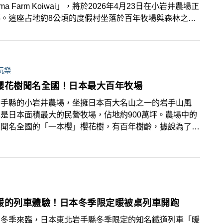
ma Farm Koiwai」，將於2026年4月23日在小岩井農場正
幕。這座占地約8公頃的度假村坐落於百年牧場與森林之
有24棟別墅式客房，以原木設計呼應東北自然景觀，呈
謐而純粹的度假氛圍。品牌以森林、農業與土地共生為理
結合在地食材、文化與自然體驗，帶領旅人深入感受岩手縣
本東北的風土魅力。
玩樂
櫻花樹聞名全國！日本最大百年牧場
岩手縣的小岩井農場，坐擁日本百大名山之一的岩手山風
是日本面積最大的民營牧場，佔地約900萬坪。農場中的
棵聞名全國的「一本櫻」櫻花樹，有百年樹齡，據說為了保
隻不受夏天的強烈日照侵襲而種植。
暖的列車體驗！日本冬季限定暖被桌列車開跑
的冬季來臨，日本東北岩手縣冬季限定的知名鐵道列車「暖