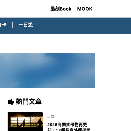
墨刻Book
MOOK
打卡
一日遊
熱門文章
玩樂
2026海關禁帶物再更
新！13種超意外攜帶限