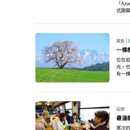
「Azu
式開
中，設
現靜
念，
與日
美食
一棵
位在
光，也
有一
護牛
玩樂
最溫
寒冷