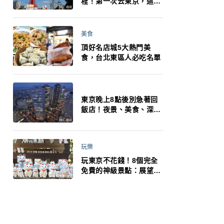
程！第一次去東京，這10
件事更重要
美食
頂好名店城5大熱門美
食，台北東區人必吃名單
東京晚上8點後別急著回
飯店！夜景、美食、深夜
玩法一次整理，東京人的
夜生活才正要開始
玩樂
玩東京不花錢！8個完全
免費的神級景點：展望台
絕美夜景、招福貓、皇
居…一次收集