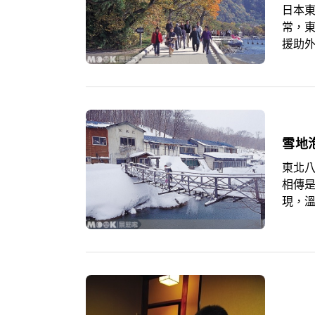
日本
常，
援助
本在
的狀
臨的秋
台的
雪地
東北八
相傳是
現，
地僅
名，