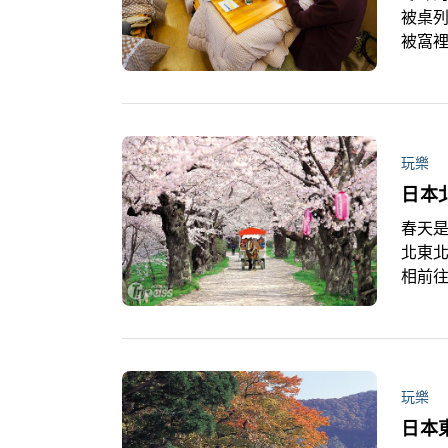
被桌列
被窩
北入
受到
修復
道，自
現代
玩樂
之間
春天
北東
相前
旅行
上賞
的薰
玩樂
日本