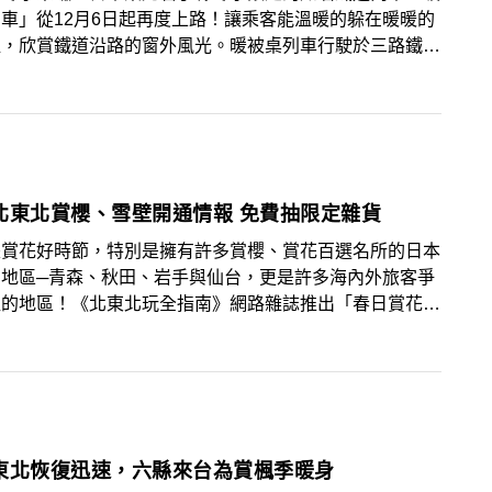
車」從12月6日起再度上路！讓乘客能溫暖的躲在暖暖的
裡，欣賞鐵道沿路的窗外風光。暖被桌列車行駛於三路鐵道
江線（往返久慈與宮古），是每年冬季限定的特色列車，因
地震影響，來往路線受到中斷而無法通行，睽違四年，再度
完成，於今年開放整條線供民眾搭乘。相較於日本其他鐵
1984年開始行駛的三陸鐵道屬於地方性鐵路，在設備上
化，沿途與新幹線相同會經過長長的隧道，而在隧道與隧道
，乘客可享有一片廣闊蔚藍的入江海岸風景是最大的樂趣！
日本北東北賞櫻、雪壁開通情報 免費抽限定雜貨
是賞花好時節，特別是擁有許多賞櫻、賞花百選名所的日本
北地區─青森、秋田、岩手與仙台，更是許多海內外旅客爭
往的地區！《北東北玩全指南》網路雜誌推出「春日賞花小
」春季號，不僅詳細介紹可欣賞櫻花怒放的觀光名所，還附
櫻地圖便利檢索，更報導了不為台灣人所知，卻媲美北海道
衣草花田、紫藤花瀑布、杜鵑花大道等隱藏版賞花去處。
東北恢復迅速，六縣來台為賞楓季暖身