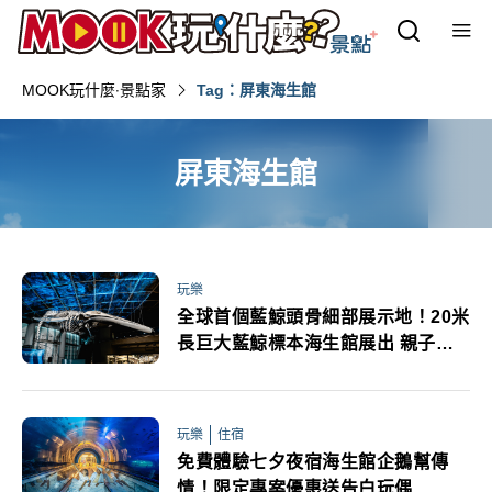
MOOK玩什麼‧景點家
Tag：屏東海生館
屏東海生館
玩樂
全球首個藍鯨頭骨細部展示地！20米
長巨大藍鯨標本海生館展出 親子海
洋保育教育必訪
玩樂
住宿
免費體驗七夕夜宿海生館企鵝幫傳
情！限定專案優惠送告白玩偶