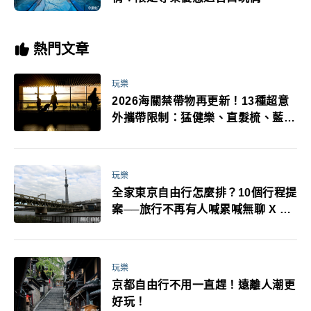
熱門文章
玩樂
2026海關禁帶物再更新！13種超意
外攜帶限制：猛健樂、直髮梳、藍牙
耳機、暖暖包都有事！最高還罰百
萬！注意事項一次看！
玩樂
全家東京自由行怎麼排？10個行程提
案──旅行不再有人喊累喊無聊 X 爸
媽小孩都能找到喜歡的好玩法！
玩樂
京都自由行不用一直趕！遠離人潮更
好玩！