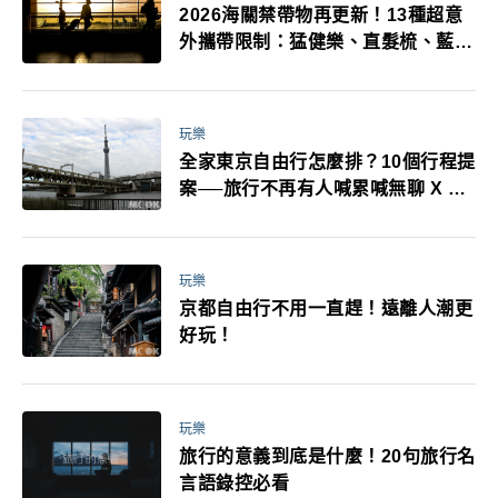
2026海關禁帶物再更新！13種超意
外攜帶限制：猛健樂、直髮梳、藍牙
耳機、暖暖包都有事！最高還罰百
萬！注意事項一次看！
玩樂
全家東京自由行怎麼排？10個行程提
案──旅行不再有人喊累喊無聊 X 爸
媽小孩都能找到喜歡的好玩法！
玩樂
京都自由行不用一直趕！遠離人潮更
好玩！
玩樂
旅行的意義到底是什麼！20句旅行名
言語錄控必看