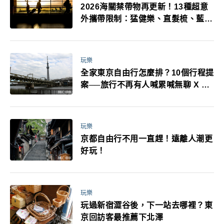
2026海關禁帶物再更新！13種超意
外攜帶限制：猛健樂、直髮梳、藍牙
耳機、暖暖包都有事！最高還罰百
萬！注意事項一次看！
玩樂
全家東京自由行怎麼排？10個行程提
案──旅行不再有人喊累喊無聊 X 爸
媽小孩都能找到喜歡的好玩法！
玩樂
京都自由行不用一直趕！遠離人潮更
好玩！
玩樂
玩過新宿澀谷後，下一站去哪裡？東
京回訪客最推薦下北澤