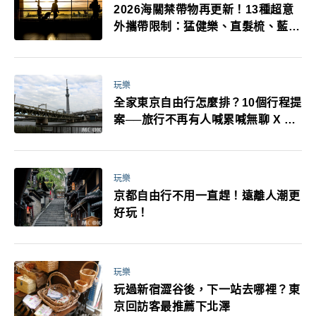
2026海關禁帶物再更新！13種超意
外攜帶限制：猛健樂、直髮梳、藍牙
耳機、暖暖包都有事！最高還罰百
萬！注意事項一次看！
玩樂
全家東京自由行怎麼排？10個行程提
案──旅行不再有人喊累喊無聊 X 爸
媽小孩都能找到喜歡的好玩法！
玩樂
京都自由行不用一直趕！遠離人潮更
好玩！
玩樂
玩過新宿澀谷後，下一站去哪裡？東
京回訪客最推薦下北澤