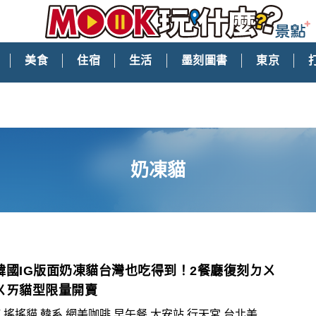
美食
住宿
生活
墨刻圖書
東京
奶凍貓
韓國IG版面奶凍貓台灣也吃得到！2餐廳復刻ㄉㄨ
ㄨㄞ貓型限量開賣
,搖搖貓,韓系,網美咖啡,早午餐,大安站,行天宮,台北美