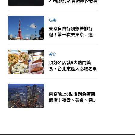
20句旅行名言語錄控必看
玩樂
東京自由行別急著排行
程！第一次去東京，這10
件事更重要
美食
頂好名店城5大熱門美
食，台北東區人必吃名單
東京晚上8點後別急著回
飯店！夜景、美食、深夜
玩法一次整理，東京人的
夜生活才正要開始