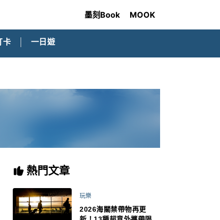
墨刻Book
MOOK
打卡
一日遊
熱門文章
玩樂
2026海關禁帶物再更
新！13種超意外攜帶限