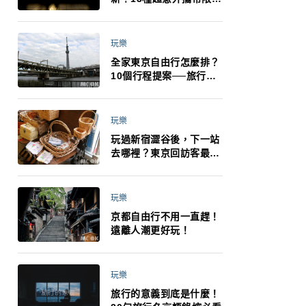
制：猛健樂、直髮梳、藍
牙耳機、暖暖包都有事！
最高還罰百萬！注意事項
玩樂
一次看！
全家東京自由行怎麼排？
10個行程提案──旅行不
再有人喊累喊無聊 X 爸媽
小孩都能找到喜歡的好玩
法！
玩樂
玩過新宿澀谷後，下一站
去哪裡？東京回訪客最推
薦下北澤
玩樂
京都自由行不用一直趕！
遠離人潮更好玩！
玩樂
旅行的意義到底是什麼！