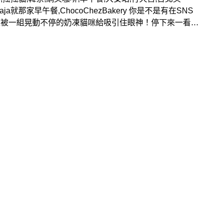
naja就那家早午餐,ChocoChezBakery 你是不是有在SNS
上被一組晃動不停的奶凍貓咪給吸引住眼神！停下來一看，
國正流行、洗版的打卡甜點，現在不用飛韓國吃，其實台北
兩個店家做出了奶凍貓的可愛模樣，一樣會可愛晃動，每日
販售。