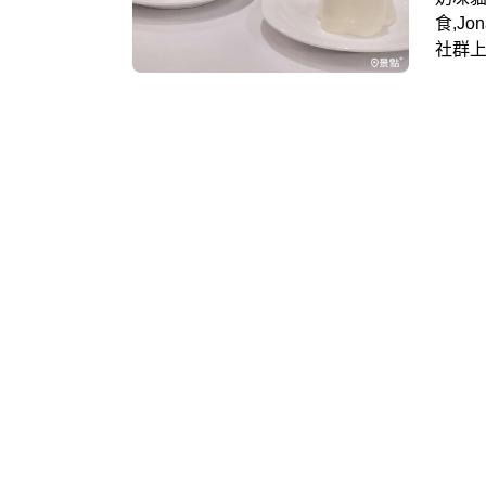
食,Jo
社群
是韓
也有
限量