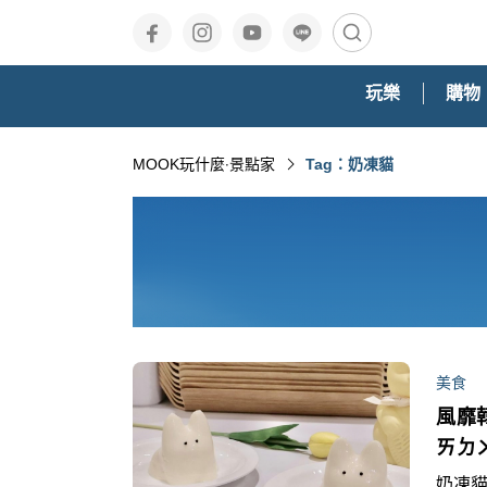
玩樂
購物
MOOK玩什麼‧景點家
Tag：奶凍貓
美食
風靡
ㄞㄉ
奶凍貓