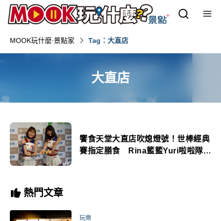
MOOK玩什麼‧景點家
Tag：大直店
大直店
饗食天堂大直店吹熄燈號！世棒經典
賽指定膳食 Rina籃籃Yuri啦啦隊女
神一日店長
熱門文章
玩樂