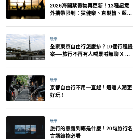
2026海關禁帶物再更新！13種超意
外攜帶限制：猛健樂、直髮梳、藍牙
耳機、暖暖包都有事！最高還罰百
萬！注意事項一次看！
玩樂
全家東京自由行怎麼排？10個行程提
案──旅行不再有人喊累喊無聊 X 爸
媽小孩都能找到喜歡的好玩法！
玩樂
京都自由行不用一直趕！遠離人潮更
好玩！
玩樂
旅行的意義到底是什麼！20句旅行名
言語錄控必看