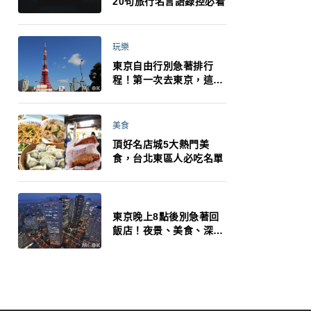
20句旅行名言語錄控必看
玩樂
東京自由行別急著排行
程！第一次去東京，這10
件事更重要
美食
頂好名店城5大熱門美
食，台北東區人必吃名單
東京晚上8點後別急著回
飯店！夜景、美食、深夜
玩法一次整理，東京人的
夜生活才正要開始