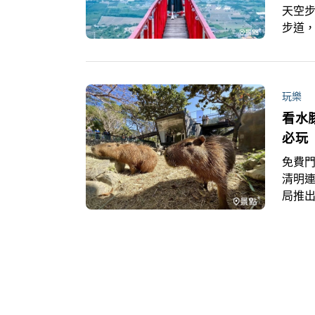
天空
步道
景色
玩樂
看水
必玩
免費門
清明
局推
推出1
好假