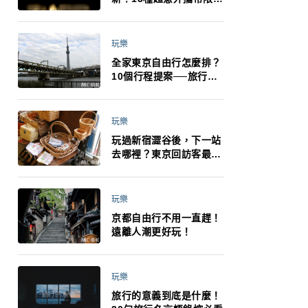
制：猛健樂、直髮梳、藍
牙耳機、暖暖包都有事！
最高還罰百萬！注意事項
玩樂
一次看！
全家東京自由行怎麼排？
10個行程提案──旅行不
再有人喊累喊無聊 X 爸媽
小孩都能找到喜歡的好玩
法！
玩樂
玩過新宿澀谷後，下一站
去哪裡？東京回訪客最推
薦下北澤
玩樂
京都自由行不用一直趕！
遠離人潮更好玩！
玩樂
旅行的意義到底是什麼！