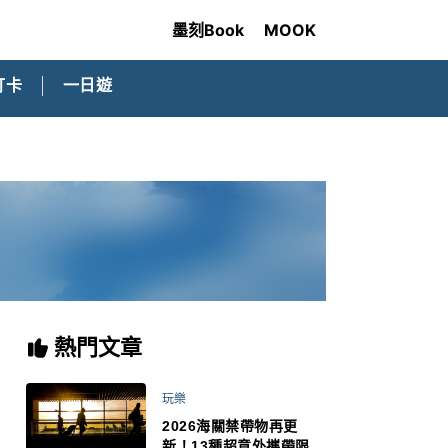
墨刻Book
MOOK
打卡
一日遊
熱門文章
玩樂
2026海關禁帶物再更
新！13種超意外攜帶限