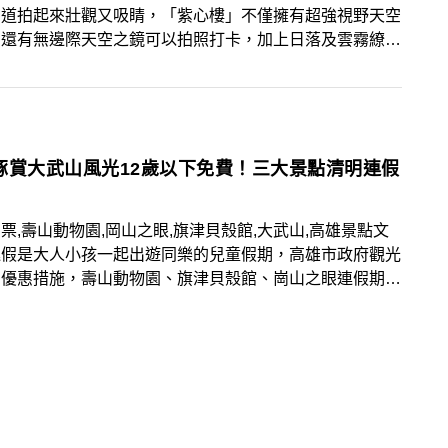
步道拍起來壯觀又吸睛，「紫心樓」不僅擁有超強視野天空
，還有無邊際天空之鏡可以拍照打卡，加上日落及雲霧繚繞
，是一處美拍必訪的雲端秘境！
豚賞大武山風光12歲以下免費！三大景點清明連假
票,壽山動物園,岡山之眼,旗津貝殼館,大武山,高雄景點文
連假是大人小孩一起出遊同樂的兒童假期，高雄市政府觀光
出優惠措施，壽山動物園、旗津貝殼館、崗山之眼連假期間
2歲以下兒童免費入園，適合全家大小一起遊玩，度過美
期！