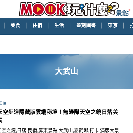
美食
住宿
生活
墨刻圖書
東京
大武山
住宿
天空步道隱藏版雲端秘境！無邊際天空之鏡日落美
景
天空之鏡,日落,民宿,屏東景點,大武山,泰武鄉,打卡 滿版大景