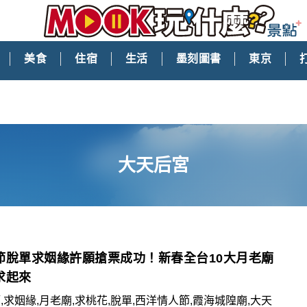
美食
住宿
生活
墨刻圖書
東京
大天后宮
節脫單求姻緣許願搶票成功！新春全台10大月老廟
求起來
,求姻緣,月老廟,求桃花,脫單,西洋情人節,霞海城隍廟,大天