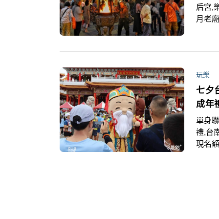
后宮,
月老
以尋
也在大
玩樂
七夕
成年
單身聯
禮,台南景點 「戀在鹿耳門‧月老牽良
現名額
報名
府未來
聯誼