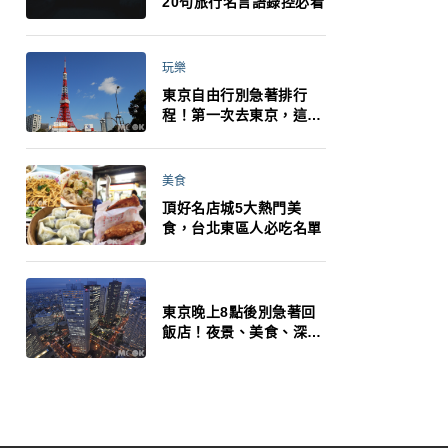
20句旅行名言語錄控必看
玩樂
東京自由行別急著排行
程！第一次去東京，這10
件事更重要
美食
頂好名店城5大熱門美
食，台北東區人必吃名單
東京晚上8點後別急著回
飯店！夜景、美食、深夜
玩法一次整理，東京人的
夜生活才正要開始