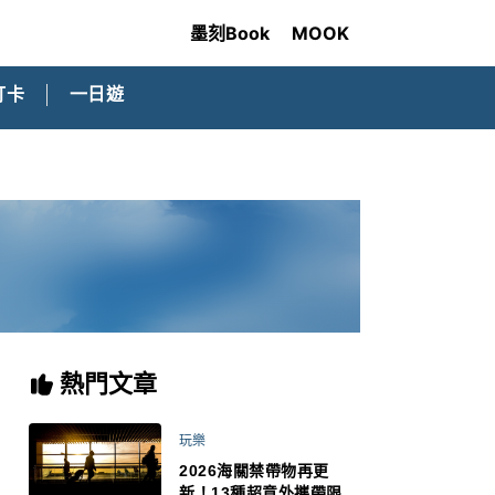
墨刻Book
MOOK
打卡
一日遊
熱門文章
玩樂
2026海關禁帶物再更
新！13種超意外攜帶限