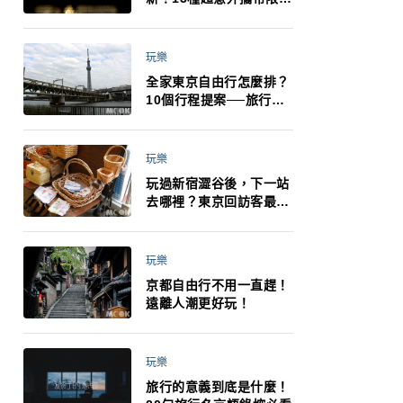
制：猛健樂、直髮梳、藍
牙耳機、暖暖包都有事！
最高還罰百萬！注意事項
玩樂
一次看！
全家東京自由行怎麼排？
10個行程提案──旅行不
再有人喊累喊無聊 X 爸媽
小孩都能找到喜歡的好玩
法！
玩樂
玩過新宿澀谷後，下一站
去哪裡？東京回訪客最推
薦下北澤
玩樂
京都自由行不用一直趕！
遠離人潮更好玩！
玩樂
旅行的意義到底是什麼！