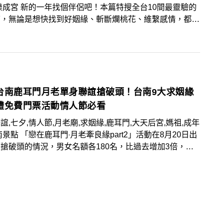
樂成宮 新的一年找個伴侶吧！本篇特搜全台10間最靈驗的
廟，無論是想快找到好姻緣、斬斷爛桃花、維繫感情，都可
求月下老人幫助，而春節期間位於嘉義的大福興宮月老祖廟
年初五2月14日舉辦未婚男女拋繡球聯誼活動。
台南鹿耳門月老單身聯誼搶破頭！台南9大求姻緣
禮免費門票活動情人節必看
誼,七夕,情人節,月老廟,求姻緣,鹿耳門,大天后宮,媽祖,成年
緣part2」活動在8月20日出
搶破頭的情況，男女名額各180名，比過去增加3倍，但
電話還是響不停，民眾抱怨名額太少，廟方也喊話台南市政
可以擴增名額、擴大舉辦，在1111光棍節可以再來舉辦
活動。