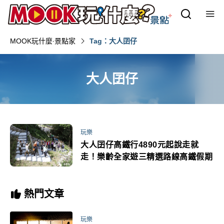
MOOK玩什麼‧景點家
Tag：大人囝仔
大人囝仔
玩樂
大人囝仔高鐵行4890元起說走就
走！樂齡全家遊三精選路線高鐵假期
熱門文章
玩樂