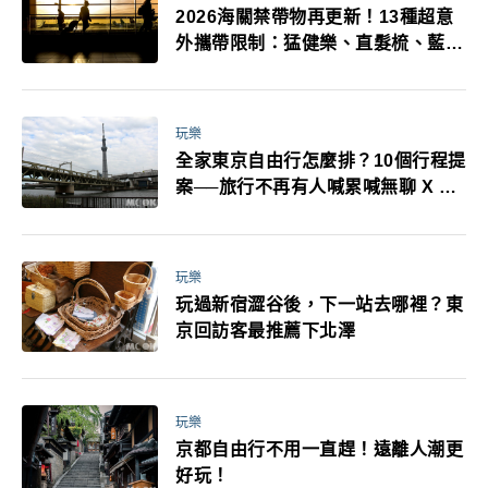
2026海關禁帶物再更新！13種超意
外攜帶限制：猛健樂、直髮梳、藍牙
耳機、暖暖包都有事！最高還罰百
萬！注意事項一次看！
玩樂
全家東京自由行怎麼排？10個行程提
案──旅行不再有人喊累喊無聊 X 爸
媽小孩都能找到喜歡的好玩法！
玩樂
玩過新宿澀谷後，下一站去哪裡？東
京回訪客最推薦下北澤
玩樂
京都自由行不用一直趕！遠離人潮更
好玩！