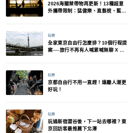
2026海關禁帶物再更新！13種超意
外攜帶限制：猛健樂、直髮梳、藍牙
耳機、暖暖包都有事！最高還罰百
萬！注意事項一次看！
玩樂
全家東京自由行怎麼排？10個行程提
案──旅行不再有人喊累喊無聊 X 爸
媽小孩都能找到喜歡的好玩法！
玩樂
京都自由行不用一直趕！遠離人潮更
好玩！
玩樂
玩過新宿澀谷後，下一站去哪裡？東
京回訪客最推薦下北澤