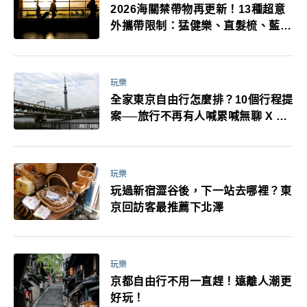
2026海關禁帶物再更新！13種超意
外攜帶限制：猛健樂、直髮梳、藍牙
耳機、暖暖包都有事！最高還罰百
萬！注意事項一次看！
玩樂
全家東京自由行怎麼排？10個行程提
案──旅行不再有人喊累喊無聊 X 爸
媽小孩都能找到喜歡的好玩法！
玩樂
玩過新宿澀谷後，下一站去哪裡？東
京回訪客最推薦下北澤
玩樂
京都自由行不用一直趕！遠離人潮更
好玩！