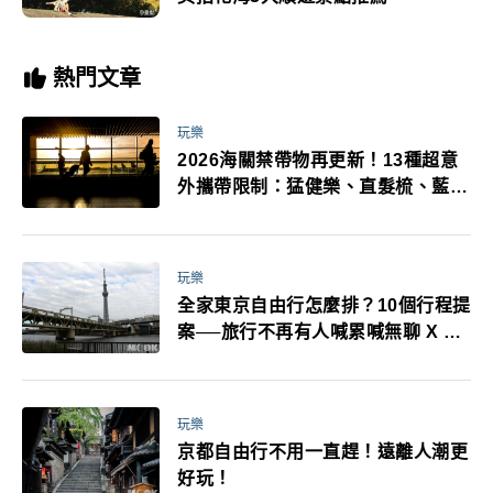
熱門文章
玩樂
2026海關禁帶物再更新！13種超意
外攜帶限制：猛健樂、直髮梳、藍牙
耳機、暖暖包都有事！最高還罰百
萬！注意事項一次看！
玩樂
全家東京自由行怎麼排？10個行程提
案──旅行不再有人喊累喊無聊 X 爸
媽小孩都能找到喜歡的好玩法！
玩樂
京都自由行不用一直趕！遠離人潮更
好玩！