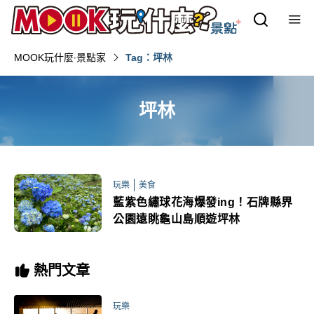
MOOK玩什麼‧景點家
Tag：坪林
坪林
玩樂
美食
藍紫色繡球花海爆發ing！石牌縣界
公園遠眺龜山島順遊坪林
熱門文章
玩樂