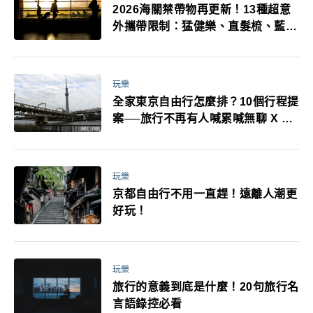
2026海關禁帶物再更新！13種超意
外攜帶限制：猛健樂、直髮梳、藍牙
耳機、暖暖包都有事！最高還罰百
萬！注意事項一次看！
玩樂
全家東京自由行怎麼排？10個行程提
案──旅行不再有人喊累喊無聊 X 爸
媽小孩都能找到喜歡的好玩法！
玩樂
京都自由行不用一直趕！遠離人潮更
好玩！
玩樂
旅行的意義到底是什麼！20句旅行名
言語錄控必看