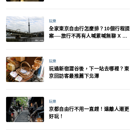
耳機、暖暖包都有事！最高還罰百
萬！注意事項一次看！
玩樂
全家東京自由行怎麼排？10個行程提
案──旅行不再有人喊累喊無聊 X 爸
媽小孩都能找到喜歡的好玩法！
玩樂
玩過新宿澀谷後，下一站去哪裡？東
京回訪客最推薦下北澤
玩樂
京都自由行不用一直趕！遠離人潮更
好玩！