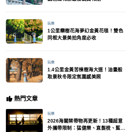
玩樂
1公里欒樹花海夢幻金黃花毯！雙色
同框大景美拍角度必收
玩樂
1.4公里金黃苦楝樹海大道！油畫般
取景秋冬限定氛圍感美照
熱門文章
玩樂
2026海關禁帶物再更新！13種超意
外攜帶限制：猛健樂、直髮梳、藍牙