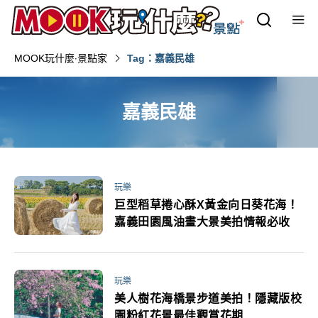
MOOK玩什麼‧景點家
Tag：嘉義民雄
嘉義民雄
玩樂
巨型稻草捲心酥X黃金向日葵花海！
嘉義田園風油畫大景美拍情報必收
玩樂
美人樹花海橋景步道美拍！隱藏版校
園粉紅花景最佳觀賞花期