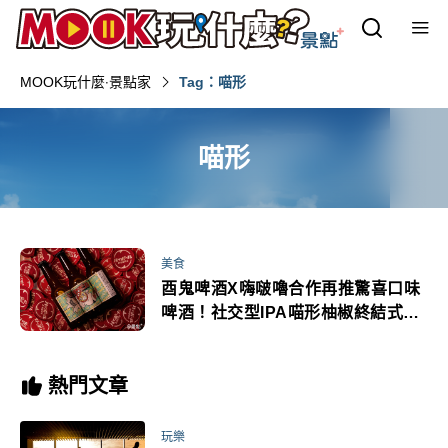
MOOK玩什麼‧景點家
Tag：喵形
喵形
美食
酉鬼啤酒X嗨啵嚕合作再推驚喜口味
啤酒！社交型IPA喵形柚椒終結式登
場
熱門文章
玩樂