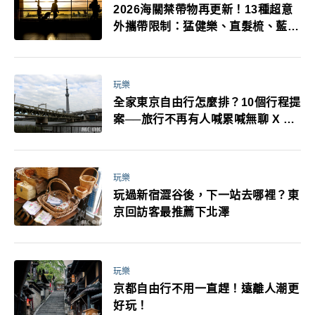
2026海關禁帶物再更新！13種超意
外攜帶限制：猛健樂、直髮梳、藍牙
耳機、暖暖包都有事！最高還罰百
萬！注意事項一次看！
玩樂
全家東京自由行怎麼排？10個行程提
案──旅行不再有人喊累喊無聊 X 爸
媽小孩都能找到喜歡的好玩法！
玩樂
玩過新宿澀谷後，下一站去哪裡？東
京回訪客最推薦下北澤
玩樂
京都自由行不用一直趕！遠離人潮更
好玩！