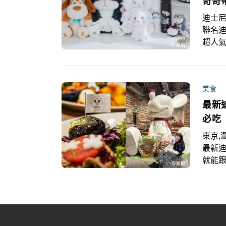
奇奇
迪士尼
聯名
超人氣
系列」
蒂森林
品，
美食
最新
必吃
東京,
最新
就能