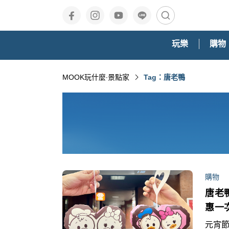
玩樂
購物
MOOK玩什麼‧景點家
Tag：唐老鴨
購物
唐老
惠一
元宵節