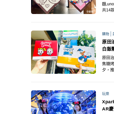
麵,u
共14
品滿
氣氛
治，搭
購物
利麵天
原田
白飯
原田治
焦糖烤
夕，推
禮盒等
布蕾
新餐盒
玩樂
萌必
Xp
AR