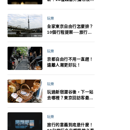
制：猛健樂、直髮梳、藍
牙耳機、暖暖包都有事！
最高還罰百萬！注意事項
玩樂
一次看！
全家東京自由行怎麼排？
10個行程提案──旅行不
再有人喊累喊無聊 X 爸媽
小孩都能找到喜歡的好玩
法！
玩樂
京都自由行不用一直趕！
遠離人潮更好玩！
玩樂
玩過新宿澀谷後，下一站
去哪裡？東京回訪客最推
薦下北澤
玩樂
旅行的意義到底是什麼！