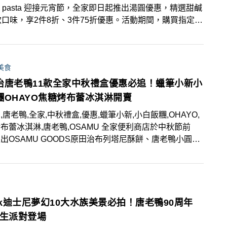
no pasta 迎接元宵節，全家即日起推出湯圓優惠，精選甜鹹
款口味，享2件8折、3件75折優惠。活動期間，購買指定商
額，還可免費獲得唐老鴨系列提燈，為小過年增添佳節歡樂
。此外，全家與「沈早俱樂部」聯名，推出全新3款三明
配指定飲料優惠價59元！另外還有被譽為便利商店義大
美食
花板的uno pasta，即日起至2月18日全品項現折10元。
治唐老鴨11款全家中秋禮盒優惠必追！蠟筆小新小
糰OHAYO焦糖烤布蕾冰淇淋開賣
,唐老鴨,全家,中秋禮盒,優惠,蠟筆小新,小白飯糰,OHAYO,
布蕾冰淇淋,唐老鴨,OSAMU 全家便利商店於中秋節前
出OSAMU GOODS原田治布列塔尼酥餅、唐老鴨小圓餅
多款可愛肖像禮盒，同步於FamiPort開賣OHAYO焦糖烤
冰淇淋、銀波布丁等人氣夯品！此外，全家繼盲盒系蠟筆小
後，9月4日再推蠟筆小新最愛三款美食，其中還包括超
拍的「小白鹽味飯糰」！
ark迪士尼夢幻10大水族美景必拍！唐老鴨90周年
慶生派對登場