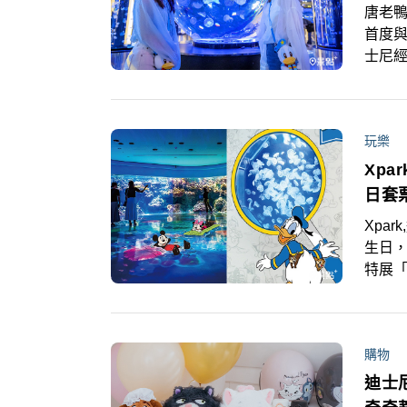
唐老鴨
首度與
士尼經
對！」
幻打
玩樂
Xp
日套
Xpa
生日，
特展「
色故事
的體驗
套票自
購物
包，
迪士