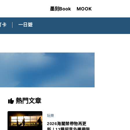
墨刻Book
MOOK
打卡
一日遊
熱門文章
玩樂
2026海關禁帶物再更
新！13種超意外攜帶限