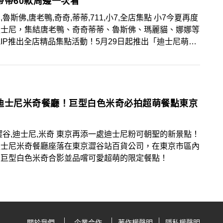
蒂蒂60款周邊一次看
,魯斯佛,唐老鴨,奇奇,蒂蒂,711,小7,全店集點 小7今夏再度
迪士尼，集結唐老鴨、奇奇蒂蒂、魯斯佛、瑪麗貓、娜娜等
IP推出全店精品集點活動！5月29日起推出「迪士尼萌寵
、6月5日「唐老鴨90週年—夏日狂歡慶典」與「奇奇蒂
嘉年華」接力，三大主題共超過60款超療癒限量週邊商
粉絲們免出國、免代購就能一次擁有！
迪士尼米奇餐廳！巨型白色米奇必拍超萌餐點東京
澀谷,迪士尼,米奇 東京再添一處迪士尼粉可朝聖的新景點！
迪士尼米奇餐廳座落在東京澀谷站百貨公司，在東京市區內
跟巨型白色米奇合影並品嚐可愛超萌的限定餐點！
關於我們
企業合作
著作權聲明
隱私權聲明