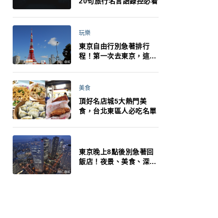
20句旅行名言語錄控必看
玩樂
東京自由行別急著排行
程！第一次去東京，這10
件事更重要
美食
頂好名店城5大熱門美
食，台北東區人必吃名單
東京晚上8點後別急著回
飯店！夜景、美食、深夜
玩法一次整理，東京人的
夜生活才正要開始