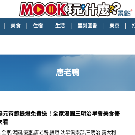
美食
住宿
生活
墨刻圖書
東京
唐老鴨
鴨元宵節提燈免費送！全家湯圓三明治早餐美食優
次看
,全家,湯圓,優惠,唐老鴨,提燈,沈早俱樂部,三明治,義大利