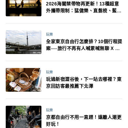
2026海關禁帶物再更新！13種超意
外攜帶限制：猛健樂、直髮梳、藍牙
耳機、暖暖包都有事！最高還罰百
萬！注意事項一次看！
玩樂
全家東京自由行怎麼排？10個行程提
案──旅行不再有人喊累喊無聊 X 爸
媽小孩都能找到喜歡的好玩法！
玩樂
玩過新宿澀谷後，下一站去哪裡？東
京回訪客最推薦下北澤
玩樂
京都自由行不用一直趕！遠離人潮更
好玩！