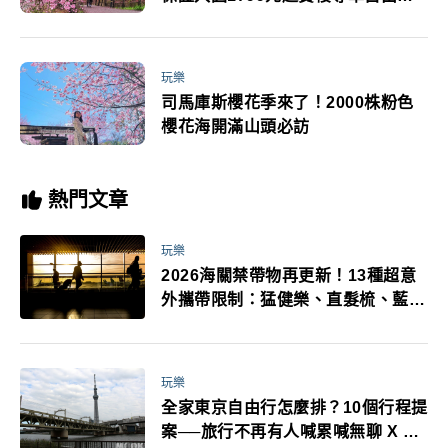
提早搶
玩樂
司馬庫斯櫻花季來了！2000株粉色
櫻花海開滿山頭必訪
熱門文章
玩樂
2026海關禁帶物再更新！13種超意
外攜帶限制：猛健樂、直髮梳、藍牙
耳機、暖暖包都有事！最高還罰百
萬！注意事項一次看！
玩樂
全家東京自由行怎麼排？10個行程提
案──旅行不再有人喊累喊無聊 X 爸