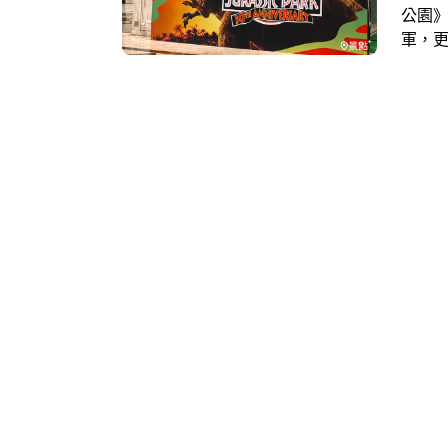
公園》
軍，更
北南西
粉絲必
貼機