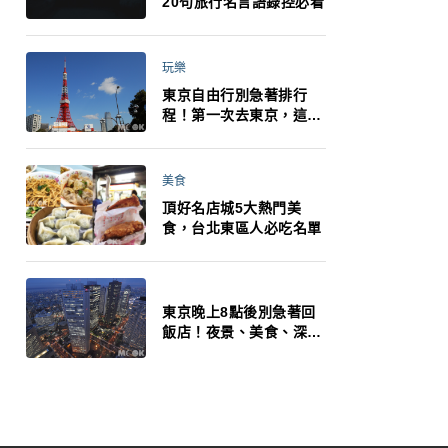
20句旅行名言語錄控必看
玩樂
東京自由行別急著排行
程！第一次去東京，這10
件事更重要
美食
頂好名店城5大熱門美
食，台北東區人必吃名單
東京晚上8點後別急著回
飯店！夜景、美食、深夜
玩法一次整理，東京人的
夜生活才正要開始