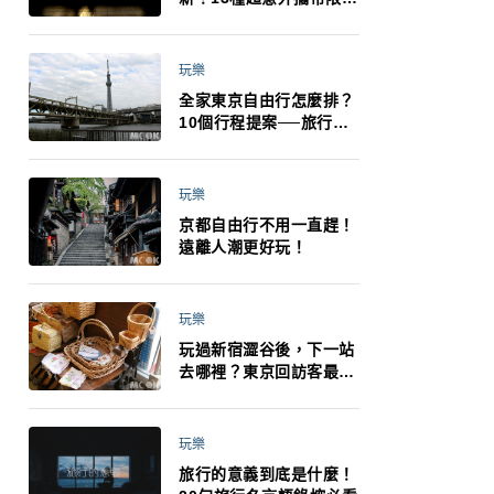
制：猛健樂、直髮梳、藍
牙耳機、暖暖包都有事！
最高還罰百萬！注意事項
玩樂
一次看！
全家東京自由行怎麼排？
10個行程提案──旅行不
再有人喊累喊無聊 X 爸媽
小孩都能找到喜歡的好玩
法！
玩樂
京都自由行不用一直趕！
遠離人潮更好玩！
玩樂
玩過新宿澀谷後，下一站
去哪裡？東京回訪客最推
薦下北澤
玩樂
旅行的意義到底是什麼！