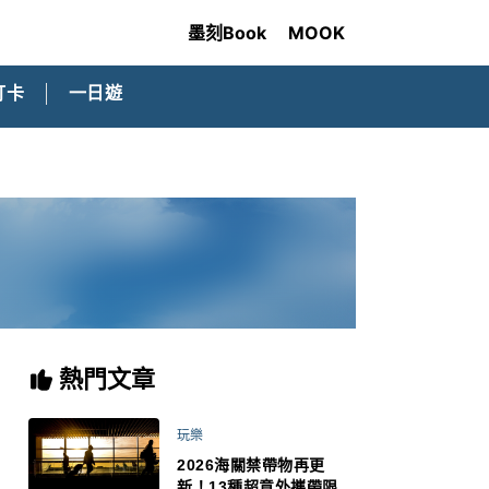
墨刻Book
MOOK
打卡
一日遊
熱門文章
玩樂
2026海關禁帶物再更
新！13種超意外攜帶限