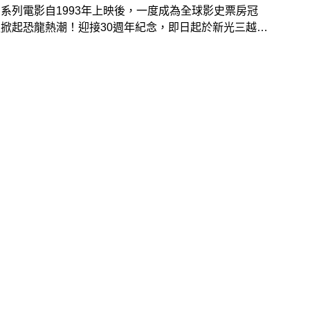
系列電影自1993年上映後，一度成為全球影史票房冠
掀起恐龍熱潮！迎接30週年紀念，即日起於新光三越台
店打造《侏儸紀公園30周年紀念-主題展商店》，除了有
收的全球限量5000份侏儸紀鍍銀紀念門票，還有人氣拍
、恐龍抽卡機隱藏版卡片等系列周邊！