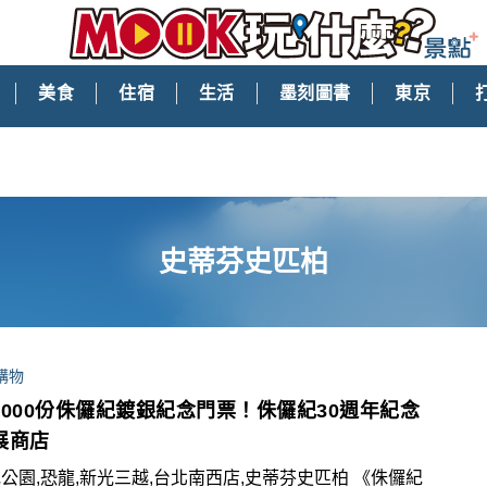
美食
住宿
生活
墨刻圖書
東京
史蒂芬史匹柏
購物
5000份侏儸紀鍍銀紀念門票！侏儸紀30週年紀念
展商店
公園,恐龍,新光三越,台北南西店,史蒂芬史匹柏 《侏儸紀