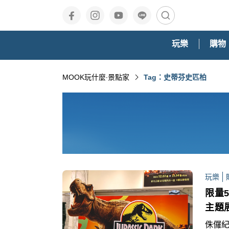
玩樂
購物
MOOK玩什麼‧景點家
Tag：史蒂芬史匹柏
玩樂
限量
主題
侏儸紀