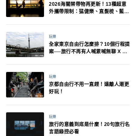
2026海關禁帶物再更新！13種超意
外攜帶限制：猛健樂、直髮梳、藍牙
耳機、暖暖包都有事！最高還罰百
萬！注意事項一次看！
玩樂
全家東京自由行怎麼排？10個行程提
案──旅行不再有人喊累喊無聊 X 爸
媽小孩都能找到喜歡的好玩法！
玩樂
京都自由行不用一直趕！遠離人潮更
好玩！
玩樂
旅行的意義到底是什麼！20句旅行名
言語錄控必看