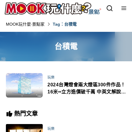
MOOK玩什麼‧景點家
Tag：台積電
台積電
玩樂
2024台灣燈會兩大燈區300件作品！
16米∞立方造價破千萬 中英文解說提
早預約
熱門文章
玩樂