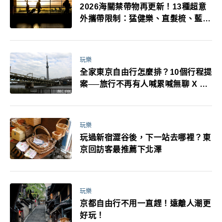
2026海關禁帶物再更新！13種超意
外攜帶限制：猛健樂、直髮梳、藍牙
耳機、暖暖包都有事！最高還罰百
萬！注意事項一次看！
玩樂
全家東京自由行怎麼排？10個行程提
案──旅行不再有人喊累喊無聊 X 爸
媽小孩都能找到喜歡的好玩法！
玩樂
玩過新宿澀谷後，下一站去哪裡？東
京回訪客最推薦下北澤
玩樂
京都自由行不用一直趕！遠離人潮更
好玩！