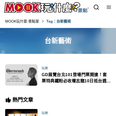
MOOK玩什麼‧景點家
Tag：台新藝術
台新藝術
玩樂
GD展覽台北101登場門票開搶！套
票特典鐵粉必收權志龍10日抵台週末
連唱3天
熱門文章
玩樂