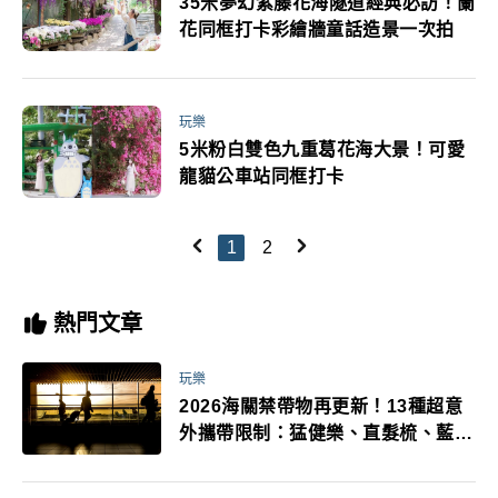
35米夢幻紫藤花海隧道經典必訪！蘭
花同框打卡彩繪牆童話造景一次拍
玩樂
5米粉白雙色九重葛花海大景！可愛
龍貓公車站同框打卡
1
2
熱門文章
玩樂
2026海關禁帶物再更新！13種超意
外攜帶限制：猛健樂、直髮梳、藍牙
耳機、暖暖包都有事！最高還罰百
萬！注意事項一次看！