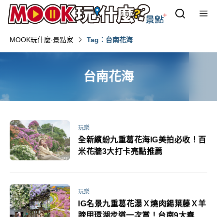
MOOK玩什麼‧景點家
Tag：台南花海
台南花海
玩樂
全新繽紛九重葛花海IG美拍必收！百
米花牆3大打卡亮點推薦
玩樂
IG名景九重葛花瀑Ｘ燒肉錫葉藤Ｘ羊
蹄甲環湖步道一次賞！台南9大春日