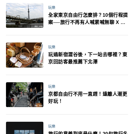
玩樂
全家東京自由行怎麼排？10個行程提
案──旅行不再有人喊累喊無聊 X 爸
媽小孩都能找到喜歡的好玩法！
玩樂
玩過新宿澀谷後，下一站去哪裡？東
京回訪客最推薦下北澤
玩樂
京都自由行不用一直趕！遠離人潮更
好玩！
玩樂
旅行的意義到底是什麼！20句旅行名