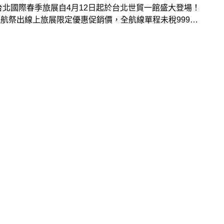
4台北國際春季旅展自4月12日起於台北世貿一館盛大登場！
航祭出線上旅展限定優惠促銷價，全航線單程未稅999元
旅展現場也舉辦台虎大富翁互動問答遊戲，有機會抽中台灣
來回機票！