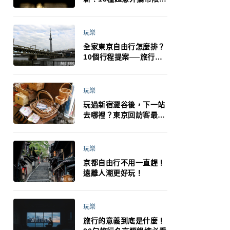
制：猛健樂、直髮梳、藍
牙耳機、暖暖包都有事！
最高還罰百萬！注意事項
玩樂
一次看！
全家東京自由行怎麼排？
10個行程提案──旅行不
再有人喊累喊無聊 X 爸媽
小孩都能找到喜歡的好玩
法！
玩樂
玩過新宿澀谷後，下一站
去哪裡？東京回訪客最推
薦下北澤
玩樂
京都自由行不用一直趕！
遠離人潮更好玩！
玩樂
旅行的意義到底是什麼！