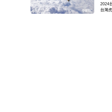
202
台灣虎
起！
虎航