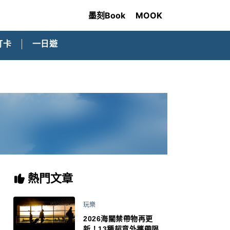
墨刻Book
MOOK
打卡
一日遊
熱門文章
玩樂
2026海關禁帶物再更
新！13種超意外攜帶限