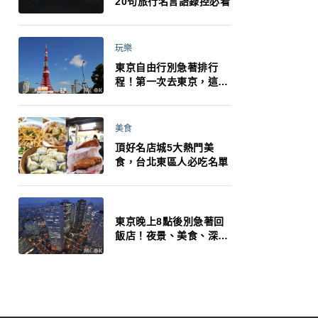
20句旅行名言語錄控必看
玩樂
東京自由行別急著排行
程！第一次去東京，這10
件事更重要
美食
頂好名店城5大熱門美
食，台北東區人必吃名單
東京晚上8點後別急著回
飯店！夜景、美食、深夜
玩法一次整理，東京人的
夜生活才正要開始