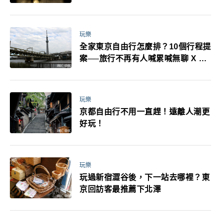
耳機、暖暖包都有事！最高還罰百
萬！注意事項一次看！
玩樂
全家東京自由行怎麼排？10個行程提
案──旅行不再有人喊累喊無聊 X 爸
媽小孩都能找到喜歡的好玩法！
玩樂
京都自由行不用一直趕！遠離人潮更
好玩！
玩樂
玩過新宿澀谷後，下一站去哪裡？東
京回訪客最推薦下北澤