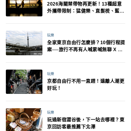
2026海關禁帶物再更新！13種超意
外攜帶限制：猛健樂、直髮梳、藍牙
耳機、暖暖包都有事！最高還罰百
萬！注意事項一次看！
玩樂
全家東京自由行怎麼排？10個行程提
案──旅行不再有人喊累喊無聊 X 爸
媽小孩都能找到喜歡的好玩法！
玩樂
京都自由行不用一直趕！遠離人潮更
好玩！
玩樂
玩過新宿澀谷後，下一站去哪裡？東
京回訪客最推薦下北澤