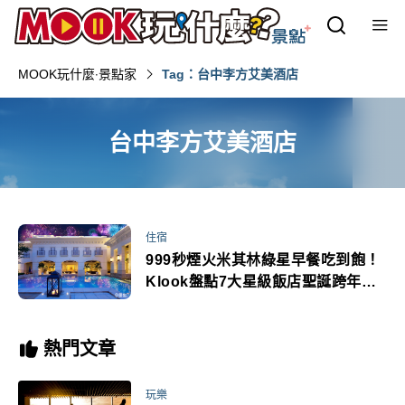
MOOK玩什麼‧景點家
Tag：台中李方艾美酒店
台中李方艾美酒店
住宿
999秒煙火米其林綠星早餐吃到飽！
Klook盤點7大星級飯店聖誕跨年專
案
熱門文章
玩樂